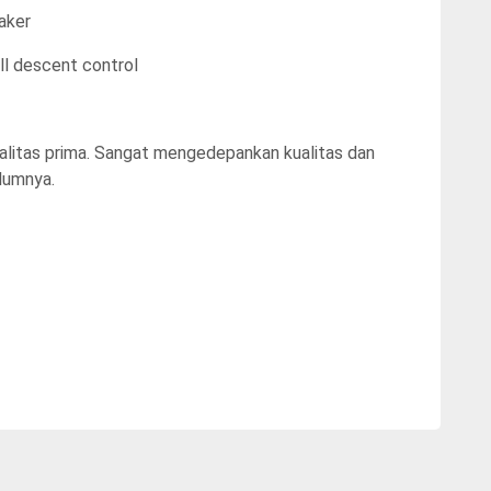
aker
ill descent control
ualitas prima. Sangat mengedepankan kualitas dan
elumnya.