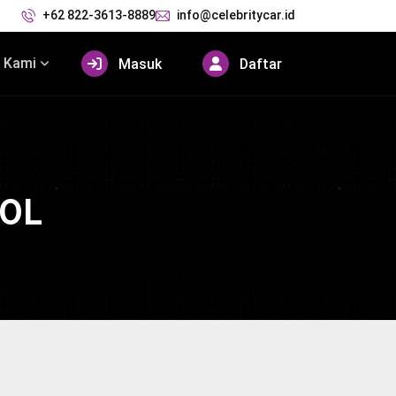
+62 822-3613-8889
info@celebritycar.id
 Kami
Masuk
Daftar
.0L