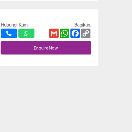
Hubungi Kami:
Bagikan:
Gmail
WhatsApp
Facebook
Copy
Link
Enquire Now